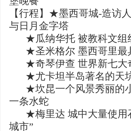
堡晚餐
【行程】
★墨西哥城-造访
与日月金字塔
★瓜纳华托 被教科文
★圣米格尔 墨西哥里
★奇琴伊查 世界新七大奇
★尤卡坦半岛著名的天
★坎昆一个风景秀丽的
一条水蛇
★
梅里达
城中大量使用
城市”