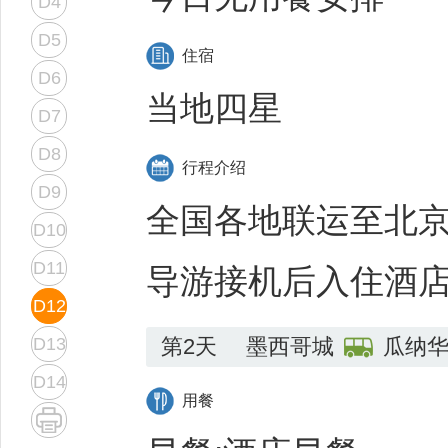
D4
D5
住宿
D6
当地四星
D7
D8
行程介绍
D9
全国各地联运至北
D10
D11
导游接机后入住酒店
D12
D13
第2天
墨西哥城
瓜纳
D14
用餐